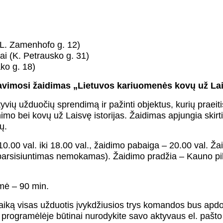
(L. Zamenhofo g. 12)
ai (K. Petrausko g. 31)
ko g. 18)
tavimosi žaidimas „Lietuvos kariuomenės kovų už La
ktyvių užduočių sprendimą ir pažinti objektus, kurių praeiti
o bei kovų už Laisvę istorijas. Žaidimas apjungia skirti
ų.
0.00 val. iki 18.00 val., žaidimo pabaiga – 20.00 val. Žai
arsisiuntimas nemokamas). Žaidimo pradžia – Kauno pilie
mė – 90 min.
 laiką visas užduotis įvykdžiusios trys komandos bus ap
is programėlėje būtinai nurodykite savo aktyvaus el. pašt