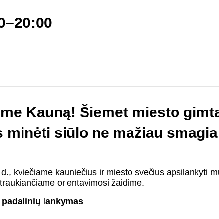
00–20:00
me Kauną! Šiemet miesto gimt
minėti siūlo ne mažiau smagiai 
d., kviečiame kauniečius ir miesto svečius apsilankyti 
traukiančiame orientavimosi žaidime.
padalinių lankymas