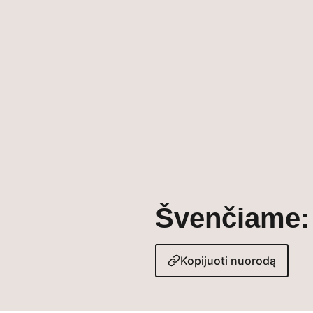
Paieška
Švenčiame: 
Kopijuoti nuorodą