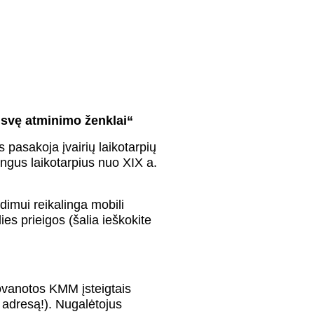
isvę atminimo ženklai“
s pasakoja įvairių laikotarpių
ngus laikotarpius nuo XIX a.
dimui reikalinga mobili
s prieigos (šalia ieškokite
dovanotos KMM įsteigtais
o adresą!). Nugalėtojus