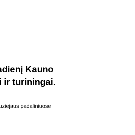
adienį Kauno
ir turiningai.
muziejaus padaliniuose